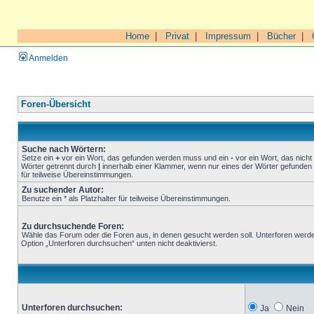
Home
|
Privat
|
Impressum
|
Bücher
|
Anmelden
Foren-Übersicht
Suche nach Wörtern:
Setze ein
+
vor ein Wort, das gefunden werden muss und ein
-
vor ein Wort, das nich
Wörter getrennt durch
|
innerhalb einer Klammer, wenn nur eines der Wörter gefunden 
für teilweise Übereinstimmungen.
Zu suchender Autor:
Benutze ein * als Platzhalter für teilweise Übereinstimmungen.
Zu durchsuchende Foren:
Wähle das Forum oder die Foren aus, in denen gesucht werden soll. Unterforen werde
Option „Unterforen durchsuchen“ unten nicht deaktivierst.
Unterforen durchsuchen:
Ja
Nein