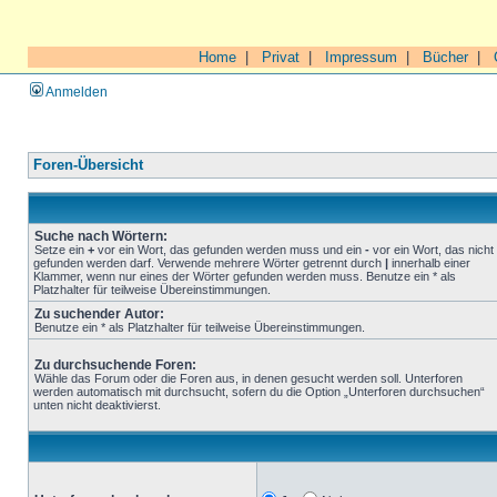
Home
|
Privat
|
Impressum
|
Bücher
|
Anmelden
Foren-Übersicht
Suche nach Wörtern:
Setze ein
+
vor ein Wort, das gefunden werden muss und ein
-
vor ein Wort, das nicht
gefunden werden darf. Verwende mehrere Wörter getrennt durch
|
innerhalb einer
Klammer, wenn nur eines der Wörter gefunden werden muss. Benutze ein * als
Platzhalter für teilweise Übereinstimmungen.
Zu suchender Autor:
Benutze ein * als Platzhalter für teilweise Übereinstimmungen.
Zu durchsuchende Foren:
Wähle das Forum oder die Foren aus, in denen gesucht werden soll. Unterforen
werden automatisch mit durchsucht, sofern du die Option „Unterforen durchsuchen“
unten nicht deaktivierst.