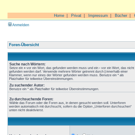
Home
|
Privat
|
Impressum
|
Bücher
|
Anmelden
Foren-Übersicht
Suche nach Wörtern:
Setze ein
+
vor ein Wort, das gefunden werden muss und ein
-
vor ein Wort, das nicht
gefunden werden darf. Verwende mehrere Wörter getrennt durch
|
innerhalb einer
Klammer, wenn nur eines der Wörter gefunden werden muss. Benutze ein * als
Platzhalter für teilweise Übereinstimmungen.
Zu suchender Autor:
Benutze ein * als Platzhalter für teilweise Übereinstimmungen.
Zu durchsuchende Foren:
Wähle das Forum oder die Foren aus, in denen gesucht werden soll. Unterforen
werden automatisch mit durchsucht, sofern du die Option „Unterforen durchsuchen“
unten nicht deaktivierst.