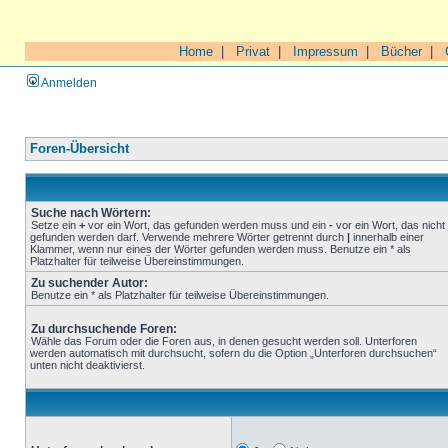
Home
|
Privat
|
Impressum
|
Bücher
|
Anmelden
Foren-Übersicht
Suche nach Wörtern:
Setze ein
+
vor ein Wort, das gefunden werden muss und ein
-
vor ein Wort, das nicht
gefunden werden darf. Verwende mehrere Wörter getrennt durch
|
innerhalb einer
Klammer, wenn nur eines der Wörter gefunden werden muss. Benutze ein * als
Platzhalter für teilweise Übereinstimmungen.
Zu suchender Autor:
Benutze ein * als Platzhalter für teilweise Übereinstimmungen.
Zu durchsuchende Foren:
Wähle das Forum oder die Foren aus, in denen gesucht werden soll. Unterforen
werden automatisch mit durchsucht, sofern du die Option „Unterforen durchsuchen“
unten nicht deaktivierst.