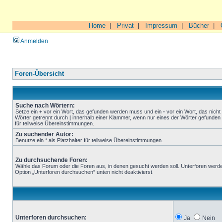
Home
|
Privat
|
Impressum
|
Bücher
|
Anmelden
Foren-Übersicht
Suche nach Wörtern:
Setze ein
+
vor ein Wort, das gefunden werden muss und ein
-
vor ein Wort, das nich
Wörter getrennt durch
|
innerhalb einer Klammer, wenn nur eines der Wörter gefunden 
für teilweise Übereinstimmungen.
Zu suchender Autor:
Benutze ein * als Platzhalter für teilweise Übereinstimmungen.
Zu durchsuchende Foren:
Wähle das Forum oder die Foren aus, in denen gesucht werden soll. Unterforen werde
Option „Unterforen durchsuchen“ unten nicht deaktivierst.
Unterforen durchsuchen:
Ja
Nein