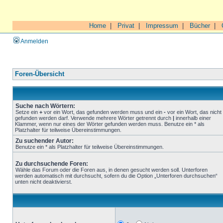
Home
|
Privat
|
Impressum
|
Bücher
|
Anmelden
Foren-Übersicht
Suche nach Wörtern:
Setze ein
+
vor ein Wort, das gefunden werden muss und ein
-
vor ein Wort, das nicht
gefunden werden darf. Verwende mehrere Wörter getrennt durch
|
innerhalb einer
Klammer, wenn nur eines der Wörter gefunden werden muss. Benutze ein * als
Platzhalter für teilweise Übereinstimmungen.
Zu suchender Autor:
Benutze ein * als Platzhalter für teilweise Übereinstimmungen.
Zu durchsuchende Foren:
Wähle das Forum oder die Foren aus, in denen gesucht werden soll. Unterforen
werden automatisch mit durchsucht, sofern du die Option „Unterforen durchsuchen“
unten nicht deaktivierst.