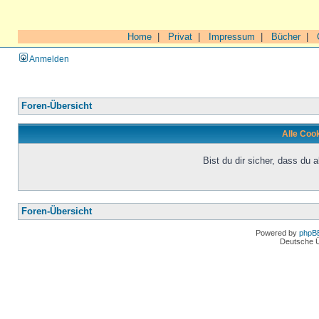
Home
|
Privat
|
Impressum
|
Bücher
|
Anmelden
Foren-Übersicht
Alle Coo
Bist du dir sicher, dass du
Foren-Übersicht
Powered by
phpB
Deutsche 