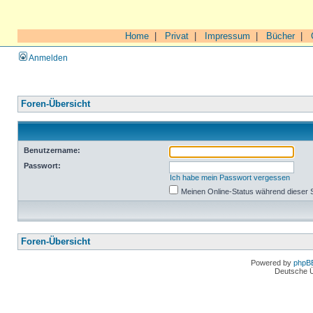
Home
|
Privat
|
Impressum
|
Bücher
|
Anmelden
Foren-Übersicht
Benutzername:
Passwort:
Ich habe mein Passwort vergessen
Meinen Online-Status während dieser 
Foren-Übersicht
Powered by
phpB
Deutsche 