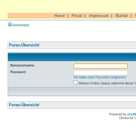
Home
|
Privat
|
Impressum
|
Bücher
|
Anmelden
Foren-Übersicht
Benutzername:
Passwort:
Ich habe mein Passwort vergessen
Meinen Online-Status während dieser 
Foren-Übersicht
Powered by
phpB
Deutsche 