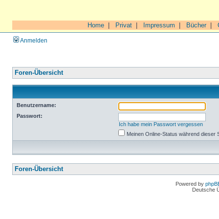
Home
|
Privat
|
Impressum
|
Bücher
|
Anmelden
Foren-Übersicht
Benutzername:
Passwort:
Ich habe mein Passwort vergessen
Meinen Online-Status während dieser 
Foren-Übersicht
Powered by
phpB
Deutsche 