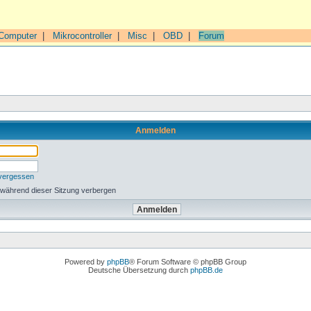
Computer
|
Mikrocontroller
|
Misc
|
OBD
|
Forum
Anmelden
 vergessen
 während dieser Sitzung verbergen
Powered by
phpBB
® Forum Software © phpBB Group
Deutsche Übersetzung durch
phpBB.de