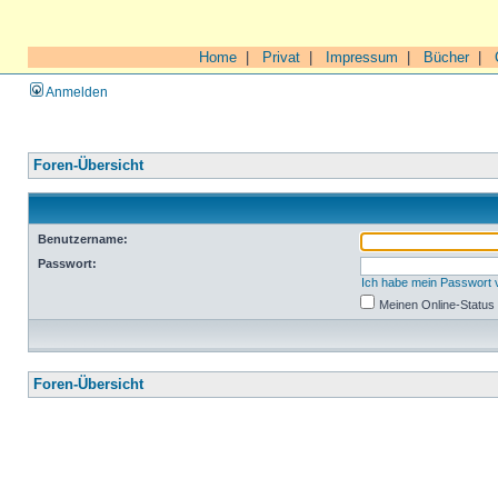
Home
|
Privat
|
Impressum
|
Bücher
|
Anmelden
Foren-Übersicht
Benutzername:
Passwort:
Ich habe mein Passwort
Meinen Online-Status
Foren-Übersicht