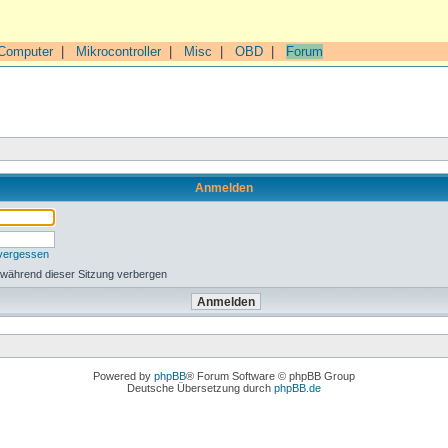
Computer
|
Mikrocontroller
|
Misc
|
OBD
|
Forum
Anmelden
 vergessen
 während dieser Sitzung verbergen
Powered by
phpBB
® Forum Software © phpBB Group
Deutsche Übersetzung durch
phpBB.de