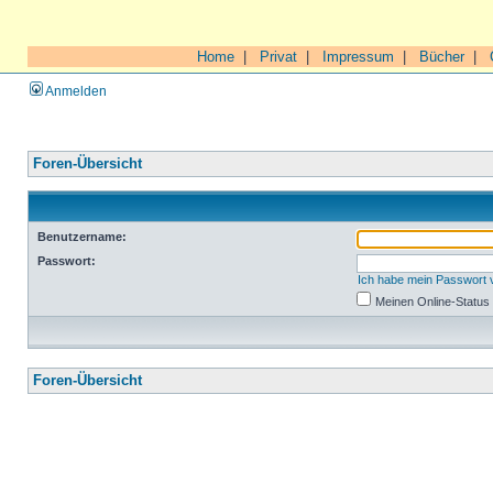
Home
|
Privat
|
Impressum
|
Bücher
|
Anmelden
Foren-Übersicht
Benutzername:
Passwort:
Ich habe mein Passwort
Meinen Online-Status
Foren-Übersicht