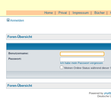
Home
|
Privat
|
Impressum
|
Bücher
|
Anmelden
Foren-Übersicht
Benutzername:
Passwort:
Ich habe mein Passwort vergessen
Meinen Online-Status während dieser 
Foren-Übersicht
Powered by
phpB
Deutsche 