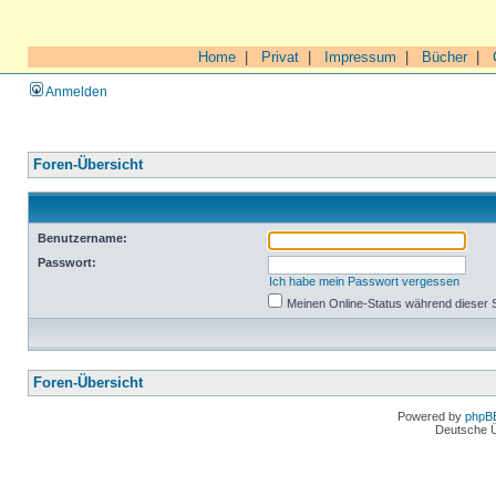
Home
|
Privat
|
Impressum
|
Bücher
|
Anmelden
Foren-Übersicht
Benutzername:
Passwort:
Ich habe mein Passwort vergessen
Meinen Online-Status während dieser 
Foren-Übersicht
Powered by
phpB
Deutsche 