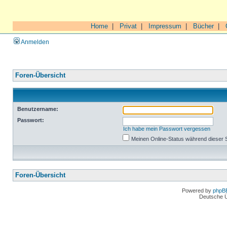
Home
|
Privat
|
Impressum
|
Bücher
|
Anmelden
Foren-Übersicht
Benutzername:
Passwort:
Ich habe mein Passwort vergessen
Meinen Online-Status während dieser 
Foren-Übersicht
Powered by
phpB
Deutsche 