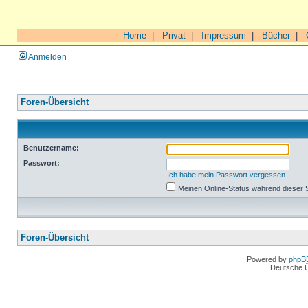
Home
|
Privat
|
Impressum
|
Bücher
|
Anmelden
Foren-Übersicht
Benutzername:
Passwort:
Ich habe mein Passwort vergessen
Meinen Online-Status während dieser 
Foren-Übersicht
Powered by
phpB
Deutsche 