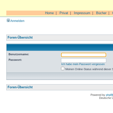
Home
|
Privat
|
Impressum
|
Bücher
|
Anmelden
Foren-Übersicht
Benutzername:
Passwort:
Ich habe mein Passwort vergessen
Meinen Online-Status während dieser 
Foren-Übersicht
Powered by
phpB
Deutsche 