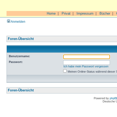
Home
|
Privat
|
Impressum
|
Bücher
|
Anmelden
Foren-Übersicht
Benutzername:
Passwort:
Ich habe mein Passwort vergessen
Meinen Online-Status während dieser 
Foren-Übersicht
Powered by
phpB
Deutsche 