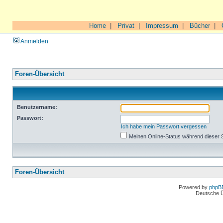
Home
|
Privat
|
Impressum
|
Bücher
|
Anmelden
Foren-Übersicht
Benutzername:
Passwort:
Ich habe mein Passwort vergessen
Meinen Online-Status während dieser 
Foren-Übersicht
Powered by
phpB
Deutsche 