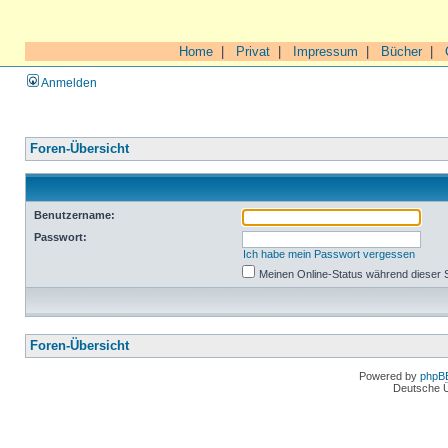
Home
|
Privat
|
Impressum
|
Bücher
|
Anmelden
Foren-Übersicht
Benutzername:
Passwort:
Ich habe mein Passwort vergessen
Meinen Online-Status während dieser 
Foren-Übersicht
Powered by
phpB
Deutsche 