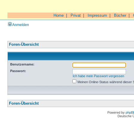
Home
|
Privat
|
Impressum
|
Bücher
|
Anmelden
Foren-Übersicht
Benutzername:
Passwort:
Ich habe mein Passwort vergessen
Meinen Online-Status während dieser 
Foren-Übersicht
Powered by
phpB
Deutsche 