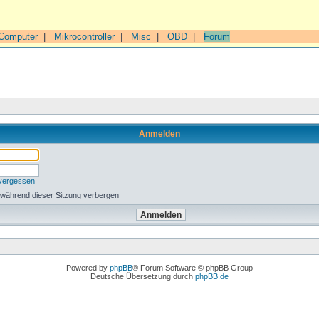
Computer
|
Mikrocontroller
|
Misc
|
OBD
|
Forum
Anmelden
 vergessen
 während dieser Sitzung verbergen
Powered by
phpBB
® Forum Software © phpBB Group
Deutsche Übersetzung durch
phpBB.de