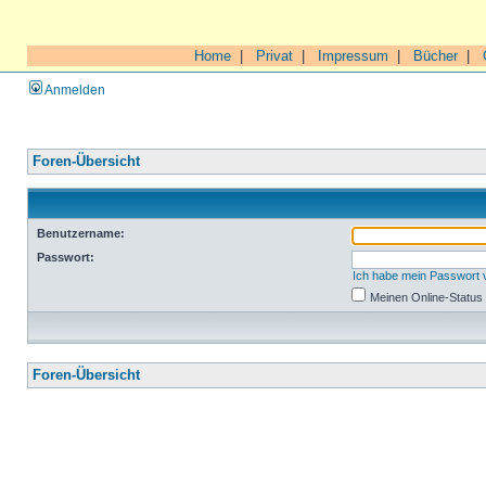
Home
|
Privat
|
Impressum
|
Bücher
|
Anmelden
Foren-Übersicht
Benutzername:
Passwort:
Ich habe mein Passwort
Meinen Online-Status
Foren-Übersicht