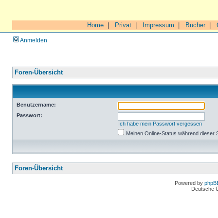
Home
|
Privat
|
Impressum
|
Bücher
|
Anmelden
Foren-Übersicht
Benutzername:
Passwort:
Ich habe mein Passwort vergessen
Meinen Online-Status während dieser 
Foren-Übersicht
Powered by
phpB
Deutsche 