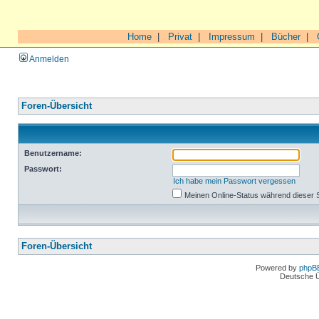
Home
|
Privat
|
Impressum
|
Bücher
|
Anmelden
Foren-Übersicht
Benutzername:
Passwort:
Ich habe mein Passwort vergessen
Meinen Online-Status während dieser 
Foren-Übersicht
Powered by
phpB
Deutsche 