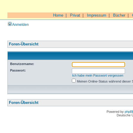
Home
|
Privat
|
Impressum
|
Bücher
|
Anmelden
Foren-Übersicht
Benutzername:
Passwort:
Ich habe mein Passwort vergessen
Meinen Online-Status während dieser 
Foren-Übersicht
Powered by
phpB
Deutsche 