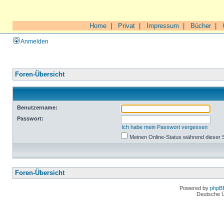
Home
|
Privat
|
Impressum
|
Bücher
|
Anmelden
Foren-Übersicht
Benutzername:
Passwort:
Ich habe mein Passwort vergessen
Meinen Online-Status während dieser 
Foren-Übersicht
Powered by
phpB
Deutsche 