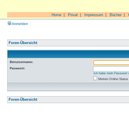
Home
|
Privat
|
Impressum
|
Bücher
|
Anmelden
Foren-Übersicht
Benutzername:
Passwort:
Ich habe mein Passwort
Meinen Online-Status
Foren-Übersicht