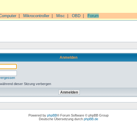
Computer
|
Mikrocontroller
|
Misc
|
OBD
|
Forum
Anmelden
 vergessen
 während dieser Sitzung verbergen
Powered by
phpBB
® Forum Software © phpBB Group
Deutsche Übersetzung durch
phpBB.de