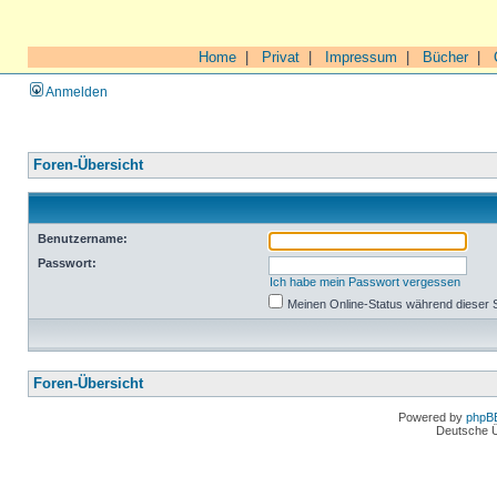
Home
|
Privat
|
Impressum
|
Bücher
|
Anmelden
Foren-Übersicht
Benutzername:
Passwort:
Ich habe mein Passwort vergessen
Meinen Online-Status während dieser 
Foren-Übersicht
Powered by
phpB
Deutsche 