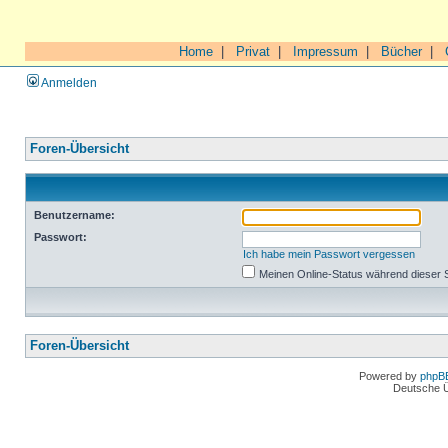
Home
|
Privat
|
Impressum
|
Bücher
|
Anmelden
Foren-Übersicht
Benutzername:
Passwort:
Ich habe mein Passwort vergessen
Meinen Online-Status während dieser 
Foren-Übersicht
Powered by
phpB
Deutsche 