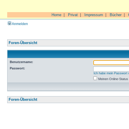
Home
|
Privat
|
Impressum
|
Bücher
|
Anmelden
Foren-Übersicht
Benutzername:
Passwort:
Ich habe mein Passwort
Meinen Online-Status
Foren-Übersicht