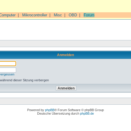
Computer
|
Mikrocontroller
|
Misc
|
OBD
|
Forum
Anmelden
 vergessen
 während dieser Sitzung verbergen
Powered by
phpBB
® Forum Software © phpBB Group
Deutsche Übersetzung durch
phpBB.de