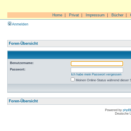
Home
|
Privat
|
Impressum
|
Bücher
|
Anmelden
Foren-Übersicht
Benutzername:
Passwort:
Ich habe mein Passwort vergessen
Meinen Online-Status während dieser 
Foren-Übersicht
Powered by
phpB
Deutsche 