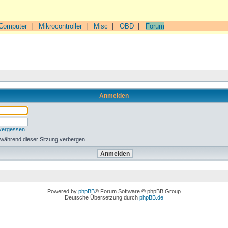
Computer
|
Mikrocontroller
|
Misc
|
OBD
|
Forum
Anmelden
 vergessen
 während dieser Sitzung verbergen
Powered by
phpBB
® Forum Software © phpBB Group
Deutsche Übersetzung durch
phpBB.de