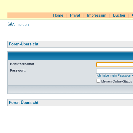
Home
|
Privat
|
Impressum
|
Bücher
|
Anmelden
Foren-Übersicht
Benutzername:
Passwort:
Ich habe mein Passwort
Meinen Online-Status
Foren-Übersicht