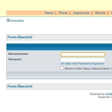
Home
|
Privat
|
Impressum
|
Bücher
|
Anmelden
Foren-Übersicht
Benutzername:
Passwort:
Ich habe mein Passwort vergessen
Meinen Online-Status während dieser 
Foren-Übersicht
Powered by
phpB
Deutsche 