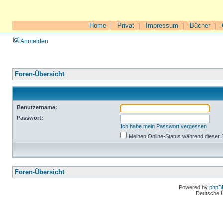
Home
|
Privat
|
Impressum
|
Bücher
|
Anmelden
Foren-Übersicht
Benutzername:
Passwort:
Ich habe mein Passwort vergessen
Meinen Online-Status während dieser 
Foren-Übersicht
Powered by
phpB
Deutsche 