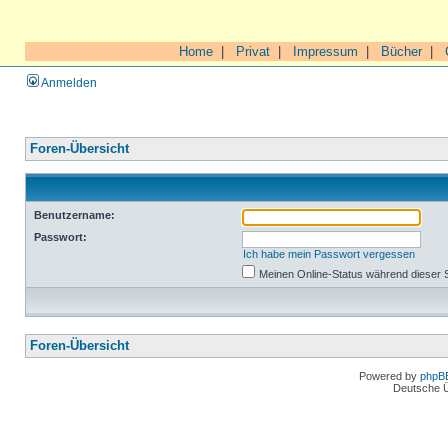
Home
|
Privat
|
Impressum
|
Bücher
|
Anmelden
Foren-Übersicht
Benutzername:
Passwort:
Ich habe mein Passwort vergessen
Meinen Online-Status während dieser 
Foren-Übersicht
Powered by
phpB
Deutsche 