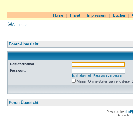
Home
|
Privat
|
Impressum
|
Bücher
|
Anmelden
Foren-Übersicht
Benutzername:
Passwort:
Ich habe mein Passwort vergessen
Meinen Online-Status während dieser 
Foren-Übersicht
Powered by
phpB
Deutsche 