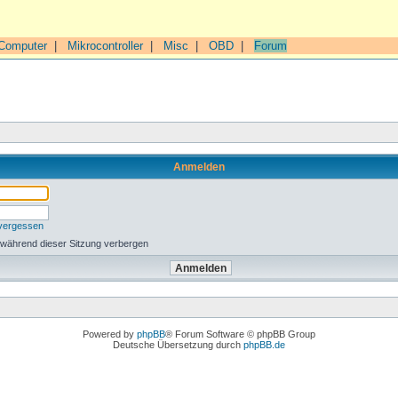
Computer
|
Mikrocontroller
|
Misc
|
OBD
|
Forum
Anmelden
 vergessen
 während dieser Sitzung verbergen
Powered by
phpBB
® Forum Software © phpBB Group
Deutsche Übersetzung durch
phpBB.de