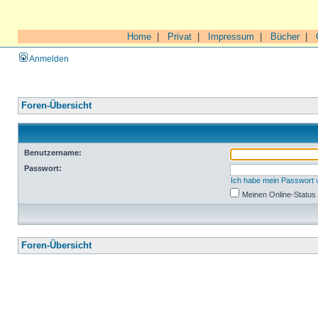
Home
|
Privat
|
Impressum
|
Bücher
|
Anmelden
Foren-Übersicht
Benutzername:
Passwort:
Ich habe mein Passwort
Meinen Online-Status
Foren-Übersicht