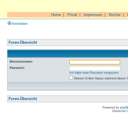
Home
|
Privat
|
Impressum
|
Bücher
|
Anmelden
Foren-Übersicht
Benutzername:
Passwort:
Ich habe mein Passwort vergessen
Meinen Online-Status während dieser 
Foren-Übersicht
Powered by
phpB
Deutsche 