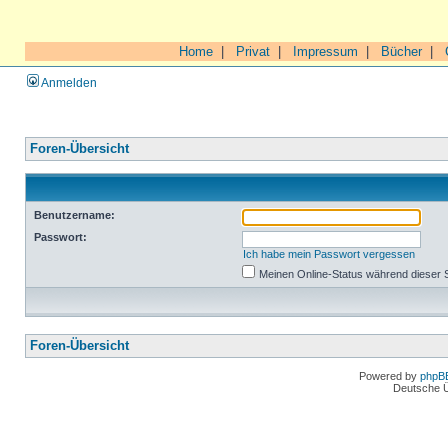
Home
|
Privat
|
Impressum
|
Bücher
|
Anmelden
Foren-Übersicht
Benutzername:
Passwort:
Ich habe mein Passwort vergessen
Meinen Online-Status während dieser 
Foren-Übersicht
Powered by
phpB
Deutsche 