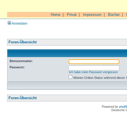
Home
|
Privat
|
Impressum
|
Bücher
|
Anmelden
Foren-Übersicht
Benutzername:
Passwort:
Ich habe mein Passwort vergessen
Meinen Online-Status während dieser 
Foren-Übersicht
Powered by
phpB
Deutsche 