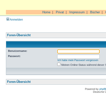
Home
|
Privat
|
Impressum
|
Bücher
|
Anmelden
Foren-Übersicht
Benutzername:
Passwort:
Ich habe mein Passwort vergessen
Meinen Online-Status während dieser 
Foren-Übersicht
Powered by
phpB
Deutsche 