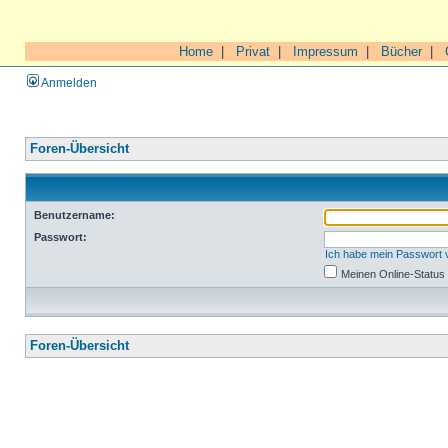
Home
|
Privat
|
Impressum
|
Bücher
|
Anmelden
Foren-Übersicht
Benutzername:
Passwort:
Ich habe mein Passwort
Meinen Online-Status
Foren-Übersicht