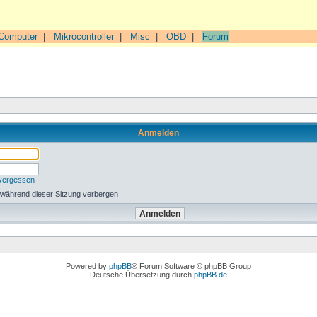
Computer
|
Mikrocontroller
|
Misc
|
OBD
|
Forum
Anmelden
 vergessen
 während dieser Sitzung verbergen
Powered by
phpBB
® Forum Software © phpBB Group
Deutsche Übersetzung durch
phpBB.de