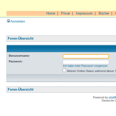
Home
|
Privat
|
Impressum
|
Bücher
|
Anmelden
Foren-Übersicht
Benutzername:
Passwort:
Ich habe mein Passwort vergessen
Meinen Online-Status während dieser 
Foren-Übersicht
Powered by
phpB
Deutsche 