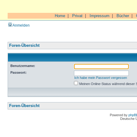
Home
|
Privat
|
Impressum
|
Bücher
|
Anmelden
Foren-Übersicht
Benutzername:
Passwort:
Ich habe mein Passwort vergessen
Meinen Online-Status während dieser 
Foren-Übersicht
Powered by
phpB
Deutsche 