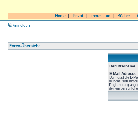
Home
|
Privat
|
Impressum
|
Bücher
|
Anmelden
Foren-Übersicht
Benutzername:
E-Mail-Adresse:
Du musst die E-Mai
deinem Profil hinter
Registrierung ange
deinem persönliche