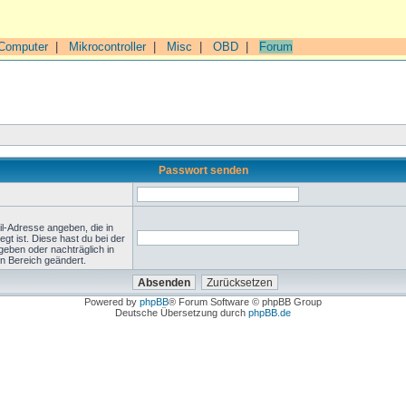
Computer
|
Mikrocontroller
|
Misc
|
OBD
|
Forum
Passwort senden
l-Adresse angeben, die in
legt ist. Diese hast du bei der
geben oder nachträglich in
n Bereich geändert.
Powered by
phpBB
® Forum Software © phpBB Group
Deutsche Übersetzung durch
phpBB.de