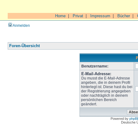
Home
|
Privat
|
Impressum
|
Bücher
|
Anmelden
Foren-Übersicht
P
Benutzername:
E-Mail-Adresse:
Du musst die E-Mail-Adresse
angeben, die in deinem Profil
hinterlegt ist. Diese hast du bei
der Registrierung angegeben
oder nachträglich in deinem
persönlichen Bereich
geändert.
Powered by
phpB
Deutsche 