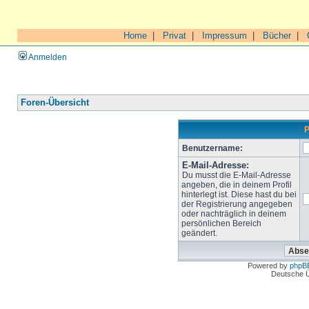
Home
|
Privat
|
Impressum
|
Bücher
|
Anmelden
Foren-Übersicht
P
Benutzername:
E-Mail-Adresse:
Du musst die E-Mail-Adresse
angeben, die in deinem Profil
hinterlegt ist. Diese hast du bei
der Registrierung angegeben
oder nachträglich in deinem
persönlichen Bereich
geändert.
Powered by
phpB
Deutsche 