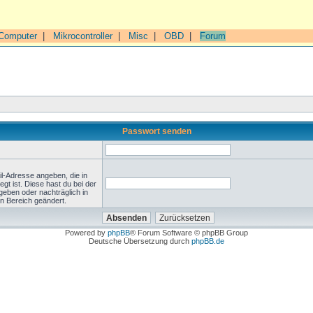
Computer
|
Mikrocontroller
|
Misc
|
OBD
|
Forum
Passwort senden
l-Adresse angeben, die in
legt ist. Diese hast du bei der
geben oder nachträglich in
n Bereich geändert.
Powered by
phpBB
® Forum Software © phpBB Group
Deutsche Übersetzung durch
phpBB.de