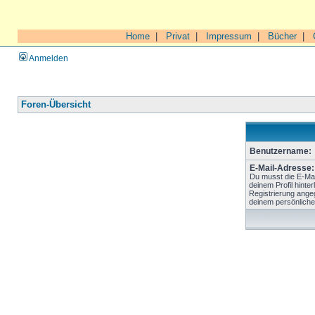
Home
|
Privat
|
Impressum
|
Bücher
|
Anmelden
Foren-Übersicht
Benutzername:
E-Mail-Adresse:
Du musst die E-Mai
deinem Profil hinter
Registrierung ange
deinem persönliche