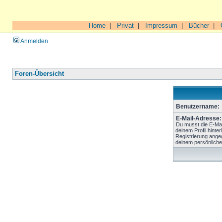
Home
|
Privat
|
Impressum
|
Bücher
|
Anmelden
Foren-Übersicht
Benutzername:
E-Mail-Adresse:
Du musst die E-Mai
deinem Profil hinter
Registrierung ange
deinem persönliche