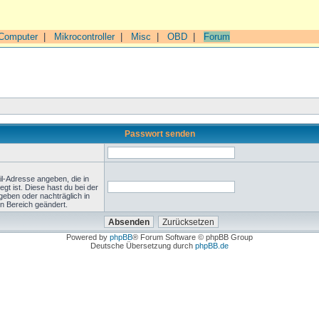
Computer
|
Mikrocontroller
|
Misc
|
OBD
|
Forum
Passwort senden
l-Adresse angeben, die in
legt ist. Diese hast du bei der
geben oder nachträglich in
n Bereich geändert.
Powered by
phpBB
® Forum Software © phpBB Group
Deutsche Übersetzung durch
phpBB.de