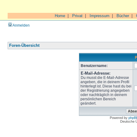
Home
|
Privat
|
Impressum
|
Bücher
|
Anmelden
Foren-Übersicht
P
Benutzername:
E-Mail-Adresse:
Du musst die E-Mail-Adresse
angeben, die in deinem Profil
hinterlegt ist. Diese hast du bei
der Registrierung angegeben
oder nachträglich in deinem
persönlichen Bereich
geändert.
Powered by
phpB
Deutsche 